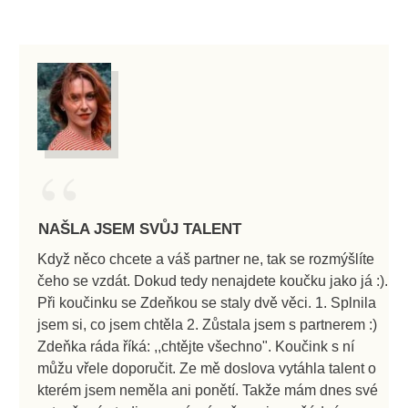
“
NAŠLA JSEM SVŮJ TALENT
Když něco chcete a váš partner ne, tak se rozmýšlíte
čeho se vzdát. Dokud tedy nenajdete koučku jako já :).
Při koučinku se Zdeňkou se staly dvě věci. 1. Splnila
jsem si, co jsem chtěla 2. Zůstala jsem s partnerem :)
Zdeňka ráda říká: ,,chtějte všechno". Koučink s ní
můžu vřele doporučit. Ze mě doslova vytáhla talent o
kterém jsem neměla ani ponětí. Takže mám dnes své