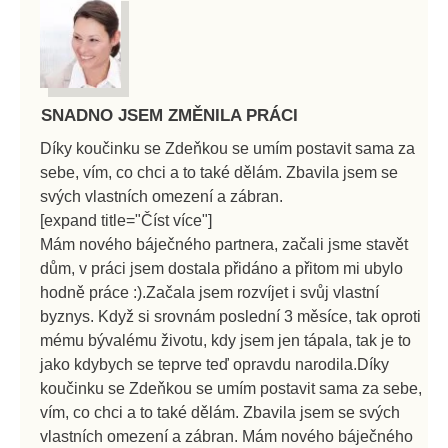
SNADNO JSEM ZMĚNILA PRÁCI
Díky koučinku se Zdeňkou se umím postavit sama za
sebe, vím, co chci a to také dělám. Zbavila jsem se
svých vlastních omezení a zábran.
[expand title="Číst více"]
Mám nového báječného partnera, začali jsme stavět
dům, v práci jsem dostala přidáno a přitom mi ubylo
hodně práce :).Začala jsem rozvíjet i svůj vlastní
byznys. Když si srovnám poslední 3 měsíce, tak oproti
mému bývalému životu, kdy jsem jen tápala, tak je to
jako kdybych se teprve teď opravdu narodila.Díky
koučinku se Zdeňkou se umím postavit sama za sebe,
vím, co chci a to také dělám. Zbavila jsem se svých
vlastních omezení a zábran. Mám nového báječného