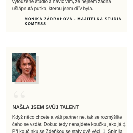
vytoužené studio a navíc vím, že nejsem žádná
ušlápnutá puťka, kterou jsem dřív byla.
MONIKA ZÁDRAHOVÁ - MAJITELKA STUDIA
KOMTESS
“
NAŠLA JSEM SVŮJ TALENT
Když něco chcete a váš partner ne, tak se rozmýšlíte
čeho se vzdát. Dokud tedy nenajdete koučku jako já :).
Při koučinku se Zdeňkou se staly dvě věci. 1. Splnila