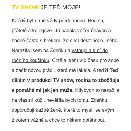
TV SHOW
JE TEĎ MOJE!
Každý byl u mě vždy přede mnou. Rodina,
přátelé a kolegové. Já padala večer únavou a
hodně často s brekem, že chci dělat něco jiného.
Narazila jsem na Zdeňku a
vstoupila s ní do
ročního koučinku
. Chtěla jsem víc času pro sebe
a začít novou práci, která mě lákala. A teď?!
Teď
dělám v produkci TV show, rodina to zbožňuje
a pomáhá mi jak jen může.
Kdybych to nezažila
na vlastní kůži, nevěřila bych tomu. Zdeňku
doporučuji každé ženě, která to myslí se svým
životem vážně a chce to někam dotáhnout.