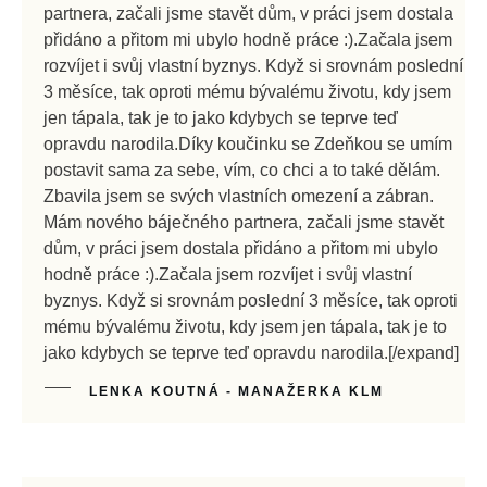
partnera, začali jsme stavět dům, v práci jsem dostala
přidáno a přitom mi ubylo hodně práce :).Začala jsem
rozvíjet i svůj vlastní byznys. Když si srovnám poslední
3 měsíce, tak oproti mému bývalému životu, kdy jsem
jen tápala, tak je to jako kdybych se teprve teď
opravdu narodila.Díky koučinku se Zdeňkou se umím
postavit sama za sebe, vím, co chci a to také dělám.
Zbavila jsem se svých vlastních omezení a zábran.
Mám nového báječného partnera, začali jsme stavět
dům, v práci jsem dostala přidáno a přitom mi ubylo
hodně práce :).Začala jsem rozvíjet i svůj vlastní
byznys. Když si srovnám poslední 3 měsíce, tak oproti
mému bývalému životu, kdy jsem jen tápala, tak je to
jak
o kdybych se teprve teď opravdu narodila.[/expand]
LENKA KOUTNÁ - MANAŽERKA KLM