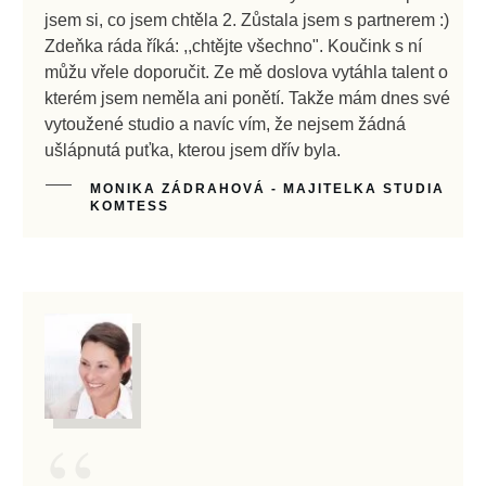
jsem si, co jsem chtěla 2. Zůstala jsem s partnerem :)
Zdeňka ráda říká: ,,chtějte všechno". Koučink s ní
můžu vřele doporučit. Ze mě doslova vytáhla talent o
kterém jsem neměla ani ponětí. Takže mám dnes své
vytoužené studio a navíc vím, že nejsem žádná
ušlápnutá puťka, kterou jsem dřív byla.
MONIKA ZÁDRAHOVÁ - MAJITELKA STUDIA
KOMTESS
“