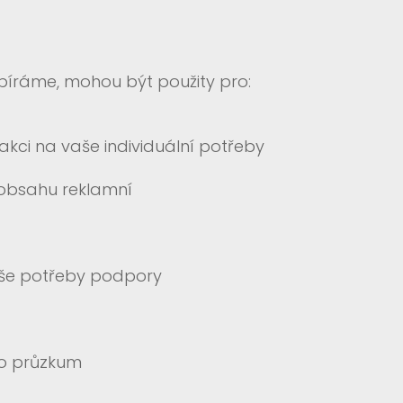
sbíráme, mohou být použity pro:
eakci na vaše individuální potřeby
obsahu reklamní
aše potřeby podpory
o průzkum