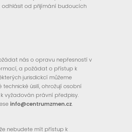
t odhlásit od přijímání budoucích
ožádat nás o opravu nepřesností v
rmací, a požádat o přístup k
ěkterých jurisdickcí můžeme
echnické úsilí, ohrožují osobní
nak vyžadován právní předpisy.
rese
info@centrumzmen.cz
.
že nebudete mít přístup k