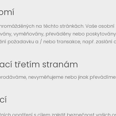
romí
í shromážděných na těchto stránkách. Vaše osobn
ny, vyměňovány, převáděny nebo poskytovány jaké
nění požadavku a / nebo transakce, např. zaslání 
mací třetím stranám
neprodáváme, nevyměňujeme nebo jinak převádíme 
cí
ích opatření s cílem zajistit bezpečnost vašich os