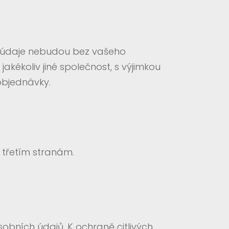
í údaje nebudou bez vašeho
koliv jiné společnost, s výjimkou
objednávky.
třetím stranám.
obních údajů. K ochraně citlivých