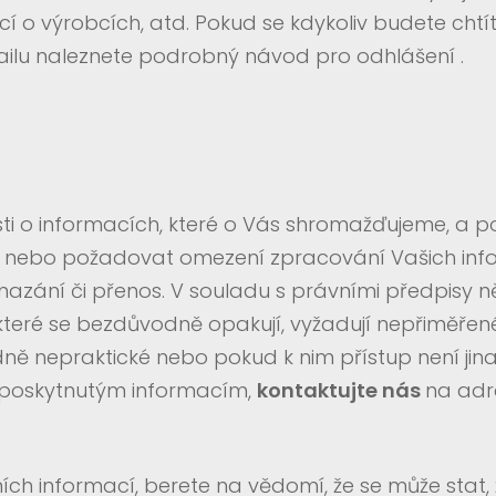
cí o výrobcích, atd. Pokud se kdykoliv budete chtí
mailu naleznete podrobný návod pro odhlášení .
 o informacích, které o Vás shromažďujeme, a p
u nebo požadovat omezení zpracování Vašich info
azání či přenos. V souladu s právními předpisy n
ré se bezdůvodně opakují, vyžadují nepřiměřené t
ádně nepraktické nebo pokud k nim přístup není ji
 poskytnutým informacím,
kontaktujte nás
na ad
h informací, berete na vědomí, že se může stat, 