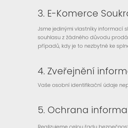
3. E-Komerce Souk
Jsme jedinými vlastníky informac
souhlasu z žádného důvodu prodává
případů, kdy je to nezbytné ke spl
4. Zveřejnění infor
Vaše osobní identifikační údaje 
5. Ochrana informa
Realizujeme celou řadu bezpečnostn