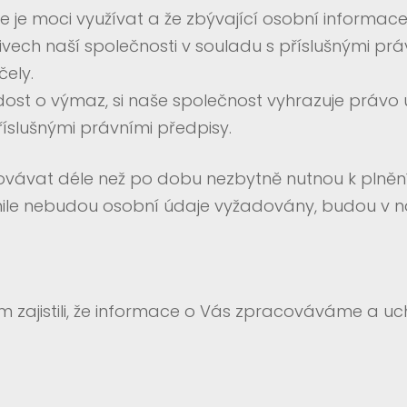
je moci využívat a že zbývající osobní informa
ech naší společnosti v souladu s příslušnými prá
ely.
ádost o výmaz, si naše společnost vyhrazuje práv
příslušnými právními předpisy.
vat déle než po dobu nezbytně nutnou k plnění ú
ile nebudou osobní údaje vyžadovány, budou v n
 zajistili, že informace o Vás zpracováváme a u