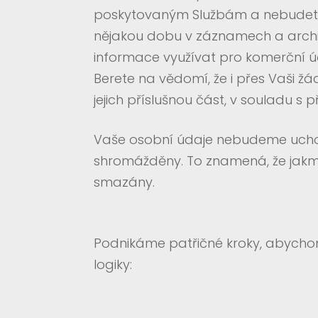
poskytovaným Službám a nebudete 
nějakou dobu v záznamech a archiv
informace využívat pro komerční úč
Berete na vědomí, že i přes Vaši ž
jejich příslušnou část, v souladu s 
Vaše osobní údaje nebudeme uchová
shromážděny. To znamená, že jakm
smazány.
Podnikáme patřičné kroky, abychom
logiky: