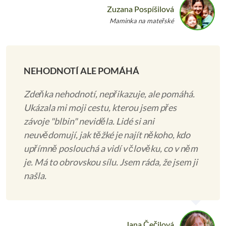
Zuzana Pospíšilová
Maminka na mateřské
NEHODNOTÍ ALE POMÁHÁ
Zdeňka nehodnotí, nepřikazuje, ale pomáhá.
Ukázala mi moji cestu, kterou jsem přes
závoje "blbin" neviděla. Lidé si ani
neuvědomují, jak těžké je najít někoho, kdo
upřímně poslouchá a vidí v člověku, co v něm
je. Má to obrovskou sílu. Jsem ráda, že jsem ji
našla.
Jana Čečilová