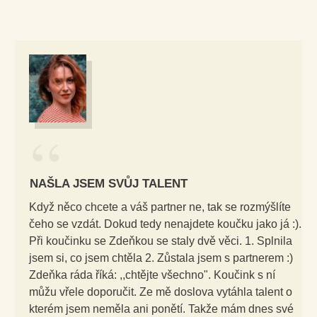
“
NAŠLA JSEM SVŮJ TALENT
Když něco chcete a váš partner ne, tak se rozmýšlíte
čeho se vzdát. Dokud tedy nenajdete koučku jako já :).
Při koučinku se Zdeňkou se staly dvě věci. 1. Splnila
jsem si, co jsem chtěla 2. Zůstala jsem s partnerem :)
Zdeňka ráda říká: ,,chtějte všechno". Koučink s ní
můžu vřele doporučit. Ze mě doslova vytáhla talent o
kterém jsem neměla ani ponětí. Takže mám dnes své