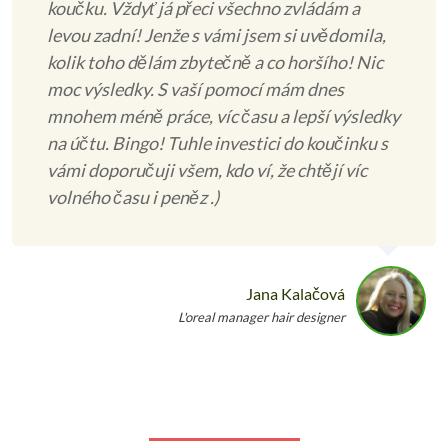
koučku. Vždyť já přeci všechno zvládám a
levou zadní! Jenže s vámi jsem si uvědomila,
kolik toho dělám zbytečně a co horšího! Nic
moc výsledky. S vaší pomocí mám dnes
mnohem méně práce, víc času a lepší výsledky
na účtu. Bingo! Tuhle investici do koučinku s
vámi doporučuji všem, kdo ví, že chtějí víc
volného času i peněz .)
Jana Kalačová
L'oreal manager hair designer