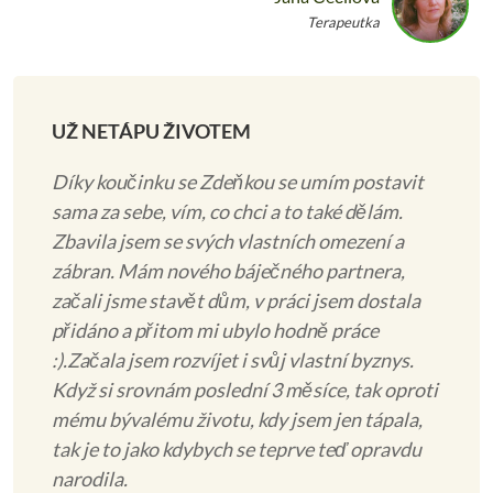
Terapeutka
UŽ NETÁPU ŽIVOTEM
Díky koučinku se Zdeňkou se umím postavit
sama za sebe, vím, co chci a to také dělám.
Zbavila jsem se svých vlastních omezení a
zábran. Mám nového báječného partnera,
začali jsme stavět dům, v práci jsem dostala
přidáno a přitom mi ubylo hodně práce
:).Začala jsem rozvíjet i svůj vlastní byznys.
Když si srovnám poslední 3 měsíce, tak oproti
mému bývalému životu, kdy jsem jen tápala,
tak je to jako kdybych se teprve teď opravdu
narodila.