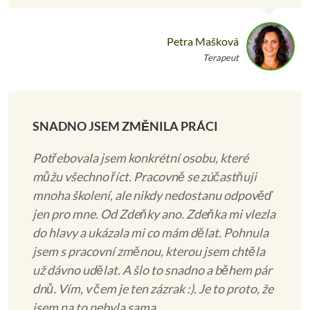
Petra Mašková
Terapeut
SNADNO JSEM ZMĚNILA PRÁCI
Potřebovala jsem konkrétní osobu, které
můžu všechno říct. Pracovně se zúčastňuji
mnoha školení, ale nikdy nedostanu odpověď
jen pro mne. Od Zdeňky ano. Zdeňka mi vlezla
do hlavy a ukázala mi co mám dělat. Pohnula
jsem s pracovní změnou, kterou jsem chtěla
už dávno udělat. A šlo to snadno a během pár
dnů. Vím, v čem je ten zázrak :). Je to proto, že
jsem na to nebyla sama.