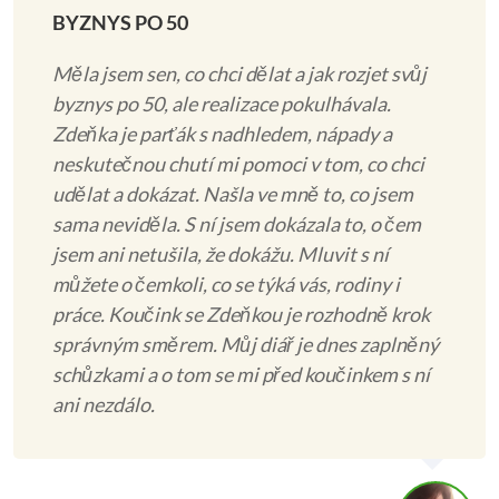
BYZNYS PO 50
Měla jsem sen, co chci dělat a jak rozjet svůj
byznys po 50, ale realizace pokulhávala.
Zdeňka je parťák s nadhledem, nápady a
neskutečnou chutí mi pomoci v tom, co chci
udělat a dokázat. Našla ve mně to, co jsem
sama neviděla. S ní jsem dokázala to, o čem
jsem ani netušila, že dokážu. Mluvit s ní
můžete o čemkoli, co se týká vás, rodiny i
práce. Koučink se Zdeňkou je rozhodně krok
správným směrem. Můj diář je dnes zaplněný
schůzkami a o tom se mi před koučinkem s ní
ani nezdálo.