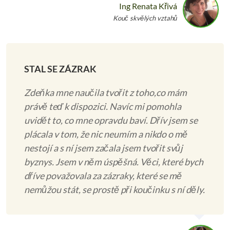
Ing Renata Křivá
Kouč skvělých vztahů
STAL SE ZÁZRAK
Zdeňka mne naučila tvořit z toho,co mám
právě teď k dispozici. Navíc mi pomohla
uvidět to, co mne opravdu baví. Dřív jsem se
plácala v tom, že nic neumím a nikdo o mě
nestojí a s ní jsem začala jsem tvořit svůj
byznys. Jsem v něm úspěšná. Věci, které bych
dříve považovala za zázraky, které se mě
nemůžou stát, se prostě při koučinku s ní děly.