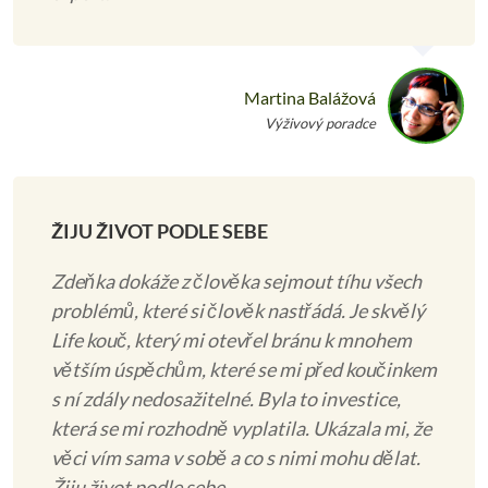
Martina Balážová
Výživový poradce
ŽIJU ŽIVOT PODLE SEBE
Zdeňka dokáže z člověka sejmout tíhu všech
problémů, které si člověk nastřádá. Je skvělý
Life kouč, který mi otevřel bránu k mnohem
větším úspěchům, které se mi před koučinkem
s ní zdály nedosažitelné. Byla to investice,
která se mi rozhodně vyplatila. Ukázala mi, že
věci vím sama v sobě a co s nimi mohu dělat.
Žiju život podle sebe.