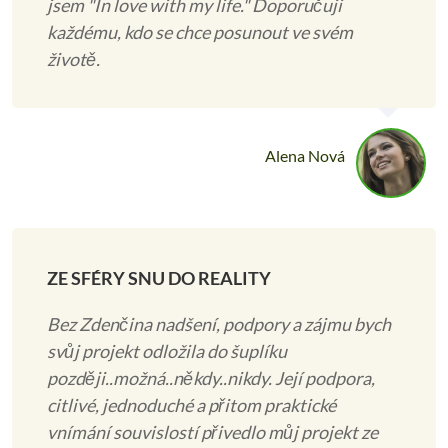
jsem "In love with my life." Doporučuji
každému, kdo se chce posunout ve svém
životě.
Alena Nová
ZE SFÉRY SNU DO REALITY
Bez Zdenčina nadšení, podpory a zájmu bych
svůj projekt odložila do šuplíku
později..možná..někdy..nikdy. Její podpora,
citlivé, jednoduché a přitom praktické
vnímání souvislostí přivedlo můj projekt ze