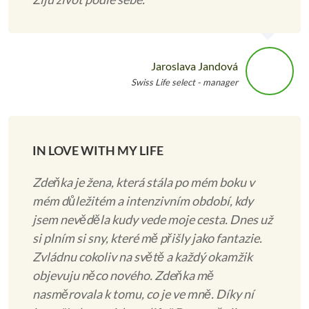
Jaroslava Jandová
Swiss Life select - manager
IN LOVE WITH MY LIFE
Zdeňka je žena, která stála po mém boku v
mém důležitém a intenzivním období, kdy
jsem nevěděla kudy vede moje cesta. Dnes už
si plním si sny, které mě přišly jako fantazie.
Zvládnu cokoliv na světě a každý okamžik
objevuju něco nového. Zdeňka mě
nasměrovala k tomu, co je ve mně. Díky ní