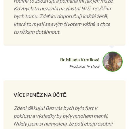
rodina to zbožňuje a pomáhá mi jak jen může.
Kdybych to nezažila na vlastní kůži, nevěřila
bych tomu. Zdeňku doporučuji každé ženě,
která to myslí se svým životem vážně a chce
to někam dotáhnout.
Bc Milada Krotilová
Produkce Tv show
VÍCE PENĚZ NA ÚČTĚ
Zdeni děkuju! Bez vás bych byla furt v
poklusu a výsledky by byly mnohem menší.
Nikdy jsem si nemyslela, že potřebuju osobní