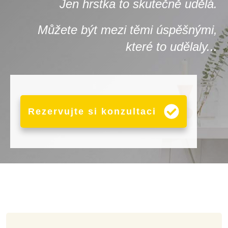
Jen hrstka to skutečně udělá.
Můžete být mezi těmi úspěšnými,
které to udělaly...
Rezervujte si konzultaci