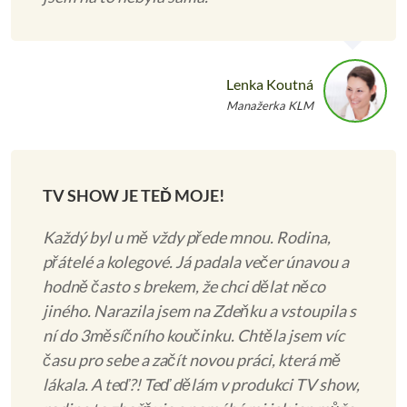
Lenka Koutná
Manažerka KLM
TV SHOW JE TEĎ MOJE!
Každý byl u mě vždy přede mnou. Rodina,
přátelé a kolegové. Já padala večer únavou a
hodně často s brekem, že chci dělat něco
jiného. Narazila jsem na Zdeňku a vstoupila s
ní do 3měsíčního koučinku. Chtěla jsem víc
času pro sebe a začít novou práci, která mě
lákala. A teď?! Teď dělám v produkci TV show,