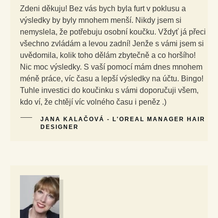
Zdeni děkuju! Bez vás bych byla furt v poklusu a
výsledky by byly mnohem menší. Nikdy jsem si
nemyslela, že potřebuju osobní koučku. Vždyť já přeci
všechno zvládám a levou zadní! Jenže s vámi jsem si
uvědomila, kolik toho dělám zbytečně a co horšího!
Nic moc výsledky. S vaší pomocí mám dnes mnohem
méně práce, víc času a lepší výsledky na účtu. Bingo!
Tuhle investici do koučinku s vámi doporučuji všem,
kdo ví, že chtějí víc volného času i peněz .)
JANA KALAČOVÁ - L'OREAL MANAGER HAIR
DESIGNER