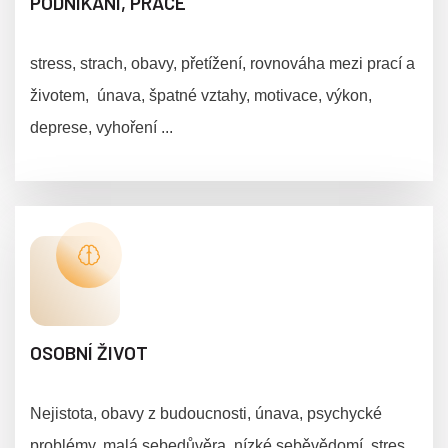
PODNIKÁNÍ, PRÁCE
stress, strach, obavy, přetížení, rovnováha mezi prací a
životem, únava, špatné vztahy, motivace, výkon,
deprese, vyhoření ...
OSOBNÍ ŽIVOT
Nejistota, obavy z budoucnosti, únava, psychycké
problémy, malá sebedůvěra, nízké seběvědomí, stres,