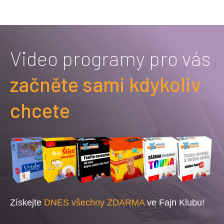
Video programy pro vás
začněte sami kdykoliv
chcete
Získejte
DNES všechny ZDARMA
ve Fajn Klubu!