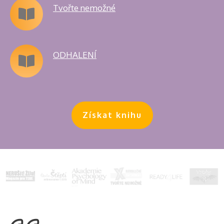
Tvořte nemožné
ODHALENÍ
Získat knihu