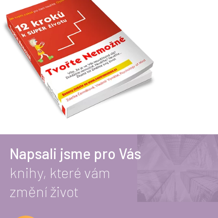
Napsali jsme pro Vás
knihy, které vám
změní život