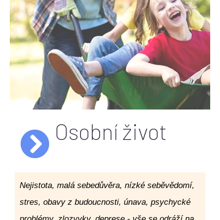
Osobní život
Nejistota, malá sebedůvěra, nízké seběvědomí,
stres, obavy z budoucnosti, únava, psychycké
problémy, zlozvyky, deprese - vše se odráží na