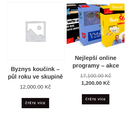
Sleva!
Nejlepší online
programy – akce
Byznys koučink –
Původní
17,100.00
Kč
půl roku ve skupině
Aktuální
cena
1,200.00
Kč
12,000.00
Kč
cena
byla:
je:
17,100.0
ČTĚTE VÍCE
ČTĚTE VÍCE
1,200.00