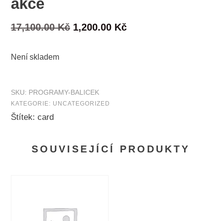
akce
Původní
Aktuální
17,100.00
Kč
1,200.00
Kč
cena
cena
Není skladem
byla:
je:
17,100.00 Kč.
1,200.00 Kč.
SKU:
PROGRAMY-BALICEK
KATEGORIE:
UNCATEGORIZED
Štítek:
card
SOUVISEJÍCÍ PRODUKTY