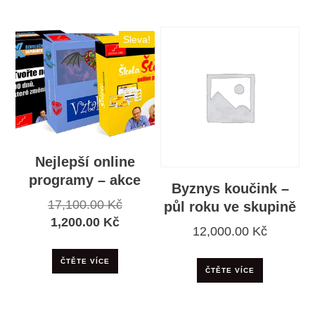
Sleva!
Nejlepší online
programy – akce
Byznys koučink –
Původní
17,100.00
Kč
půl roku ve skupině
Aktuální
cena
1,200.00
Kč
12,000.00
Kč
cena
byla:
je:
17,100.00 Kč.
ČTĚTE VÍCE
ČTĚTE VÍCE
1,200.00 Kč.