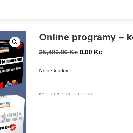
Online programy – k
Původní
Aktuální
35,480.00
Kč
0.00
Kč
cena
cena
Není skladem
byla:
je:
35,480.00 Kč.
0.00 Kč.
KATEGORIE:
UNCATEGORIZED