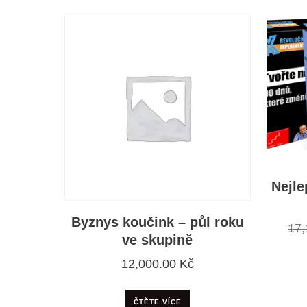
Nejle
Byznys koučink – půl roku
17
ve skupině
12,000.00
Kč
ČTĚTE VÍCE