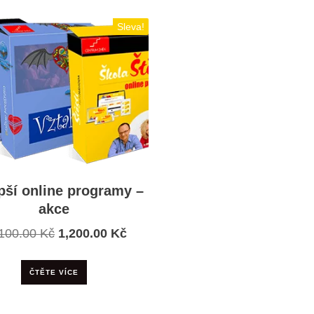
Sleva!
pší online programy –
akce
Původní
Aktuální
,100.00
Kč
1,200.00
Kč
cena
cena
byla:
je:
ČTĚTE VÍCE
17,100.00 Kč.
1,200.00 Kč.