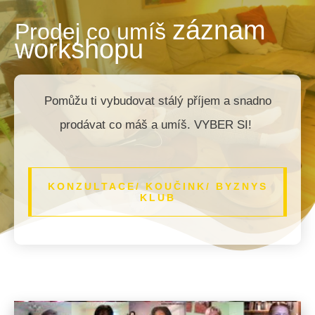
záznam
Prodej co umíš
workshopu
Pomůžu ti vybudovat stálý příjem a snadno
prodávat co máš a umíš. VYBER SI!
KONZULTACE/ KOUČINK/ BYZNYS
KLUB