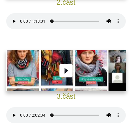
2.část
3.část