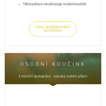
*)Konzultace nenahrazuje osobní koučink
CHCI REZERVOVAT
SCHŮZKU
OSOBNÍ KOUČINK
3 měsíční spolupráce - vybuduj stabilní příjem