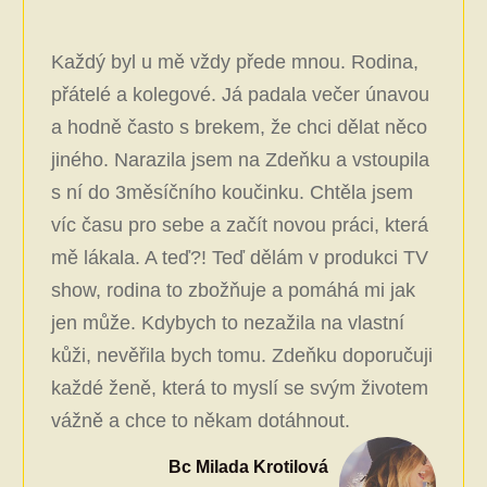
Každý byl u mě vždy přede mnou. Rodina,
přátelé a kolegové. Já padala večer únavou
a hodně často s brekem, že chci dělat něco
jiného. Narazila jsem na Zdeňku a vstoupila
s ní do 3měsíčního koučinku. Chtěla jsem
víc času pro sebe a začít novou práci, která
mě lákala. A teď?! Teď dělám v produkci TV
show, rodina to zbožňuje a pomáhá mi jak
jen může. Kdybych to nezažila na vlastní
kůži, nevěřila bych tomu. Zdeňku doporučuji
každé ženě, která to myslí se svým životem
vážně a chce to někam dotáhnout.
Bc Milada Krotilová