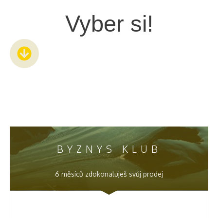
Vyber si!
BYZNYS KLUB
6 měsíců zdokonaluješ svůj prodej