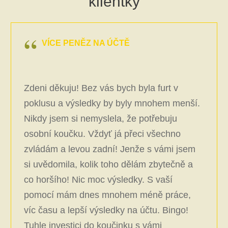
klientky
VÍCE PENĚZ NA ÚČTĚ
Zdeni děkuju! Bez vás bych byla furt v
poklusu a výsledky by byly mnohem menší.
Nikdy jsem si nemyslela, že potřebuju
osobní koučku. Vždyť já přeci všechno
zvládám a levou zadní! Jenže s vámi jsem
si uvědomila, kolik toho dělám zbytečně a
co horšího! Nic moc výsledky. S vaší
pomocí mám dnes mnohem méně práce,
víc času a lepší výsledky na účtu. Bingo!
Tuhle investici do koučinku s vámi