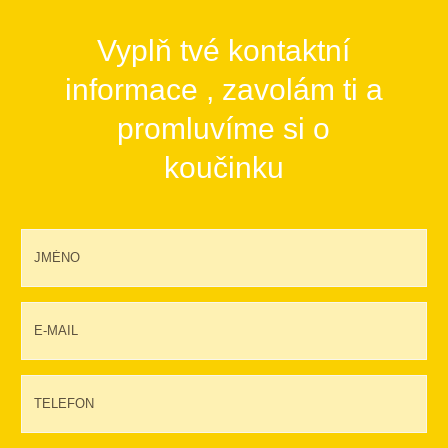
Vyplň tvé kontaktní
informace , zavolám ti a
promluvíme si o
koučinku