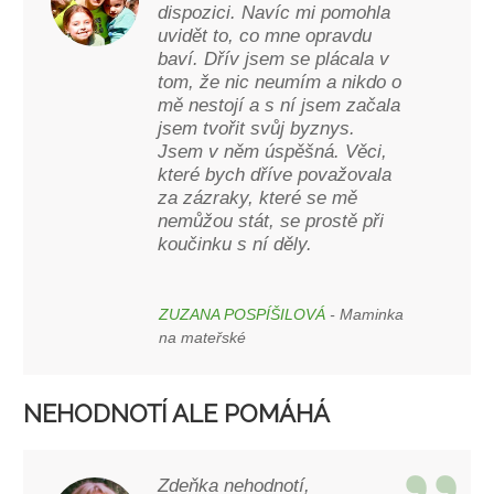
dispozici. Navíc mi pomohla
uvidět to, co mne opravdu
baví. Dřív jsem se plácala v
tom, že nic neumím a nikdo o
mě nestojí a s ní jsem začala
jsem tvořit svůj byznys.
Jsem v něm úspěšná. Věci,
které bych dříve považovala
za zázraky, které se mě
nemůžou stát, se prostě při
koučinku s ní děly.
ZUZANA POSPÍŠILOVÁ
- Maminka
na mateřské
NEHODNOTÍ ALE POMÁHÁ
Zdeňka nehodnotí,