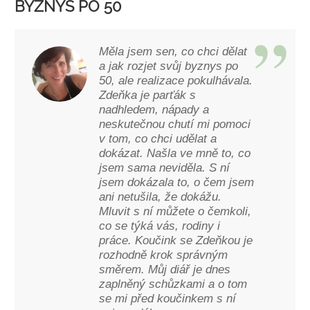
BYZNYS PO 50
Měla jsem sen, co chci dělat
a jak rozjet svůj byznys po
50, ale realizace pokulhávala.
Zdeňka je parťák s
nadhledem, nápady a
neskutečnou chutí mi pomoci
v tom, co chci udělat a
dokázat. Našla ve mně to, co
jsem sama neviděla. S ní
jsem dokázala to, o čem jsem
ani netušila, že dokážu.
Mluvit s ní můžete o čemkoli,
co se týká vás, rodiny i
práce. Koučink se Zdeňkou je
rozhodně krok správným
směrem. Můj diář je dnes
zaplněný schůzkami a o tom
se mi před koučinkem s ní