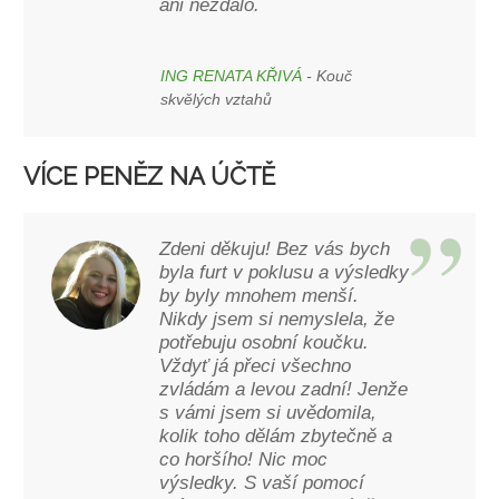
ani nezdálo.
ING RENATA KŘIVÁ
- Kouč
skvělých vztahů
VÍCE PENĚZ NA ÚČTĚ
Zdeni děkuju! Bez vás bych
byla furt v poklusu a výsledky
by byly mnohem menší.
Nikdy jsem si nemyslela, že
potřebuju osobní koučku.
Vždyť já přeci všechno
zvládám a levou zadní! Jenže
s vámi jsem si uvědomila,
kolik toho dělám zbytečně a
co horšího! Nic moc
výsledky. S vaší pomocí