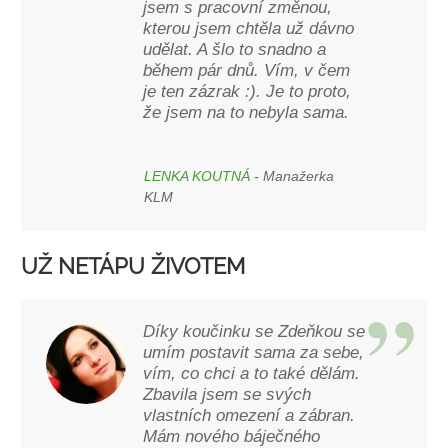
jsem s pracovní změnou,
kterou jsem chtěla už dávno
udělat. A šlo to snadno a
během pár dnů. Vím, v čem
je ten zázrak :). Je to proto,
že jsem na to nebyla sama.
LENKA KOUTNÁ
- Manažerka
KLM
UŽ NETÁPU ŽIVOTEM
Díky koučinku se Zdeňkou se
umím postavit sama za sebe,
vím, co chci a to také dělám.
Zbavila jsem se svých
vlastních omezení a zábran.
Mám nového báječného