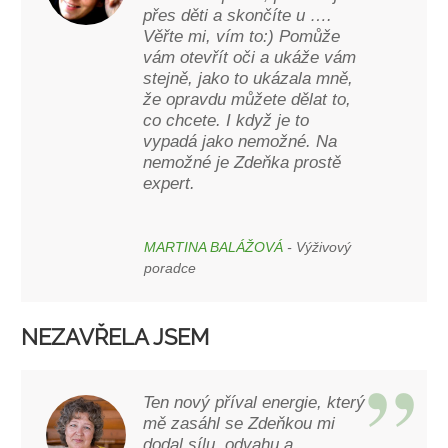
přes děti a skončíte u ….
Věřte mi, vím to:) Pomůže
vám otevřít oči a ukáže vám
stejně, jako to ukázala mně,
že opravdu můžete dělat to,
co chcete. I když je to
vypadá jako nemožné. Na
nemožné je Zdeňka prostě
expert.
MARTINA BALÁŽOVÁ
- Výživový
poradce
NEZAVŘELA JSEM
Ten nový příval energie, který
mě zasáhl se Zdeňkou mi
dodal sílu, odvahu a