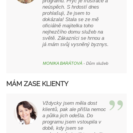
programu. Pryč je frustrace a
neúspěch. S hrdostí dnes
prohlašuji, že jsem to
dokázala! Stala se ze mě
oficiálně majitelka toho
nejhezčího domu služeb na
světě. Zákazníci se hrnou a
já mám svůj vysněný byznys.
MONIKA BARÁTOVÁ
- Dům služeb
MÁM ZASE KLIENTY
Vždycky jsem měla dost
klientů, pak ale přišla nemoc
a půlka jich odešla. Do
programu jsem vstoupila v
době, kdy jsem se