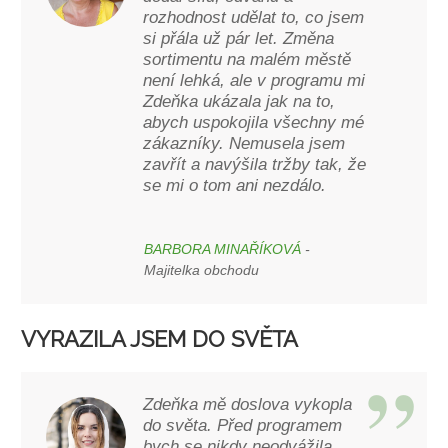
rozhodnost udělat to, co jsem
si přála už pár let. Změna
sortimentu na malém městě
není lehká, ale v programu mi
Zdeňka ukázala jak na to,
abych uspokojila všechny mé
zákazníky. Nemusela jsem
zavřít a navýšila tržby tak, že
se mi o tom ani nezdálo.
BARBORA MINAŘÍKOVÁ
-
Majitelka obchodu
VYRAZILA JSEM DO SVĚTA
Zdeňka mě doslova vykopla
do světa. Před programem
bych se nikdy neodvážila