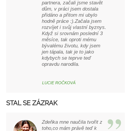
partnera, začali jsme stavět
dům, v práci jsem dostala
přidáno a přitom mi ubylo
hodně práce :).Začala jsem
rozvíjet i svůj vlastní byznys.
Když si srovnám poslední 3
měsíce, tak oproti mému
bývalému životu, kdy jsem
jen tápala, tak je to jako
kdybych se teprve teď
opravdu narodila.
LUCIE ROČKOVÁ
STAL SE ZÁZRAK
Zdeňka mne naučila tvořit z
toho,co mám právě teď k