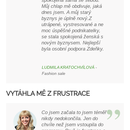
spokojená sama se sebou.
Můj chlap mě obdivuje, jaká
dnes jsem. A můj starý
byznys je úplně nový.Z
utrápené, vystresované a ne
moc úspěšné podnikatelky,
se stala spokojená ženská s
novým byznysem. Nejlepší
byla osobní podpora Zdeňky.
LUDMILA KRATOCHVÍLOVÁ
-
Fashion sale
VYTÁHLA MĚ Z FRUSTRACE
Co jsem začala to jsem téměř
nikdy nedokončila. Jen do
chvíle než jsem vstoupila do