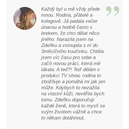
Každý byl u mě vždy přede
mnou. Rodina, přátelé a
kolegové. Já padala večer
únavou a hodně často s
brekem, že chci dělat něco
jiného. Narazila jsem na
Zdeňku a vstoupila s ní do
3měsíčního koučinku. Chtěla
jsem víc času pro sebe a
začít novou práci, která mě
lákala. A teď?! Teď dělám v
produkci TV show, rodina to
zbožňuje a pomáhá mi jak jen
může. Kdybych to nezažila
na vlastní kůži, nevěřila bych
tomu. Zdeňku doporučuji
každé ženě, která to myslí se
svým životem vážně a chce
to někam dotáhnout.