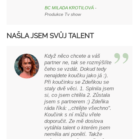
BC MILADA KROTILOVÁ
-
Produkce Tv show
NAŠLA JSEM SVŮJ TALENT
Když něco chcete a váš
partner ne, tak se rozmýšlíte
čeho se vzdát. Dokud tedy
nenajdete koučku jako já :).
Při koučinku se Zdeňkou se
staly dvě věci. 1. Splnila jsem
si, co jsem chtěla 2. Zůstala
jsem s partnerem :) Zdeňka
ráda říká: ,,chtějte všechno".
Koučink s ní můžu vřele
doporučit. Ze mě doslova
vytáhla talent o kterém jsem
neměla ani ponětí. Takže