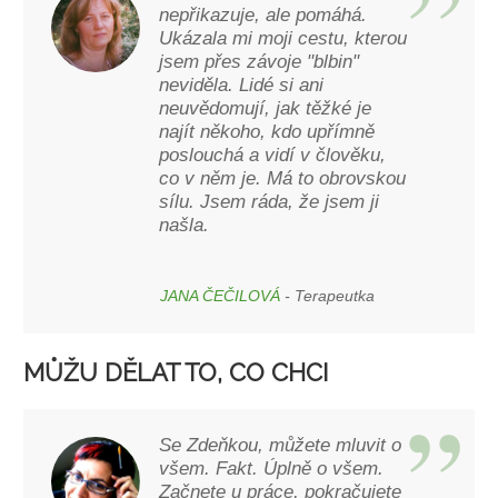
nepřikazuje, ale pomáhá.
Ukázala mi moji cestu, kterou
jsem přes závoje "blbin"
neviděla. Lidé si ani
neuvědomují, jak těžké je
najít někoho, kdo upřímně
poslouchá a vidí v člověku,
co v něm je. Má to obrovskou
sílu. Jsem ráda, že jsem ji
našla.
JANA ČEČILOVÁ
- Terapeutka
MŮŽU DĚLAT TO, CO CHCI
Se Zdeňkou, můžete mluvit o
všem. Fakt. Úplně o všem.
Začnete u práce, pokračujete