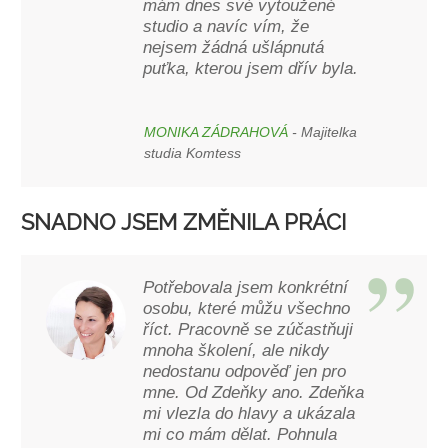
mám dnes své vytoužené
studio a navíc vím, že
nejsem žádná ušlápnutá
puťka, kterou jsem dřív byla.
MONIKA ZÁDRAHOVÁ
- Majitelka
studia Komtess
SNADNO JSEM ZMĚNILA PRÁCI
Potřebovala jsem konkrétní
osobu, které můžu všechno
říct. Pracovně se zúčastňuji
mnoha školení, ale nikdy
nedostanu odpověď jen pro
mne. Od Zdeňky ano. Zdeňka
mi vlezla do hlavy a ukázala
mi co mám dělat. Pohnula