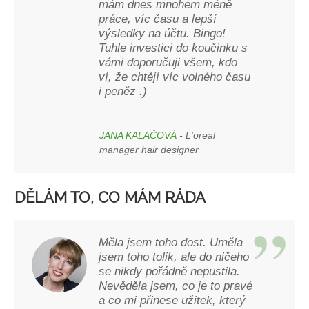
mám dnes mnohem méně
práce, víc času a lepší
výsledky na účtu. Bingo!
Tuhle investici do koučinku s
vámi doporučuji všem, kdo
ví, že chtějí víc volného času
i peněz .)
JANA KALAČOVÁ
- L'oreal
manager hair designer
DĚLÁM TO, CO MÁM RÁDA
Měla jsem toho dost. Uměla
jsem toho tolik, ale do ničeho
se nikdy pořádně nepustila.
Nevěděla jsem, co je to pravé
a co mi přinese užitek, který