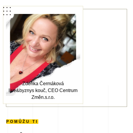
Zdeňka Čermáková
live&byznys kouč, CEO Centrum
Změn.s.r.o.
POMŮŽU TI