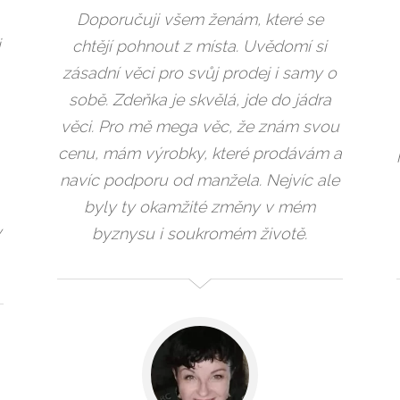
Doporučuji všem ženám, které se
i
chtějí pohnout z místa. Uvědomí si
zásadní věci pro svůj prodej i samy o
sobě. Zdeňka je skvělá, jde do jádra
věci. Pro mě mega věc, že znám svou
cenu, mám výrobky, které prodávám a
navíc podporu od manžela. Nejvíc ale
byly ty okamžité změny v mém
y
byznysu i soukromém životě.