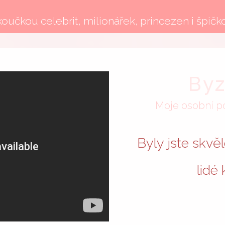
 koučkou celebrit, milionářek, princezen i šp
Byz
Moje osobní po
Byly jste skvě
lidé