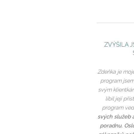
ZVÝŠILA 
Zdeňka je moje
program jsem
svým klientkám
líbil její p
program ved
svých služeb a
poradnu.
Osl