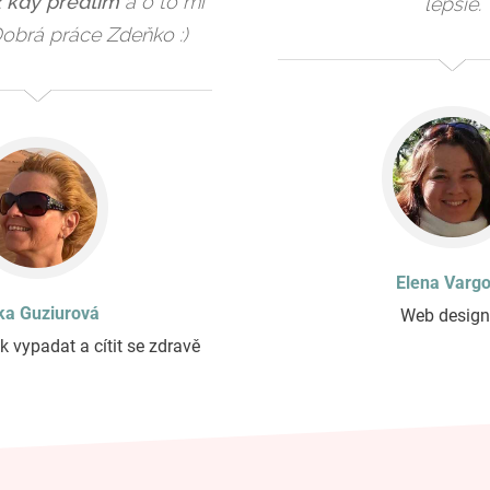
 kdy předtím
a o to mi
lepšie.
Dobrá práce Zdeňko :)
Elena Varg
ika Guziurová
Web design
k vypadat a cítit se zdravě