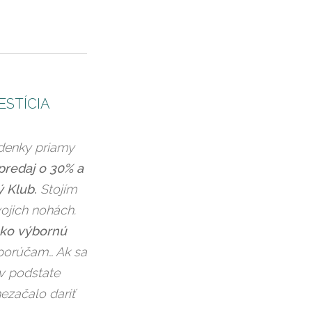
ESTÍCIA
Zdenky priamy
predaj o 30% a
ý Klub.
Stojím
ojich nohách.
ko výbornú
orúčam… Ak sa
 v podstate
ezačalo dariť