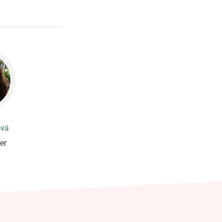
ová
er