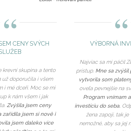
“
“
JSEM CENY SVÝCH
VÝBORNÁ INV
SLUŽEB
Najviac sa mi páčil 
 krevní skupina a tento
prístup.
Mne sa zvýšil 
 už doporučila i všem
vytvorila som platen
 i mé dceři. Moc se mi
oveľa pevnejšie na sv
řístup k nám všem i jak
Program vnímam a
la.
Zvýšila jsem ceny
investíciu do seba.
Odp
 zařídila jsem si nově i
žena zapojí, tak je
ovila jsem daleko více
nemožné, aby sa jej n