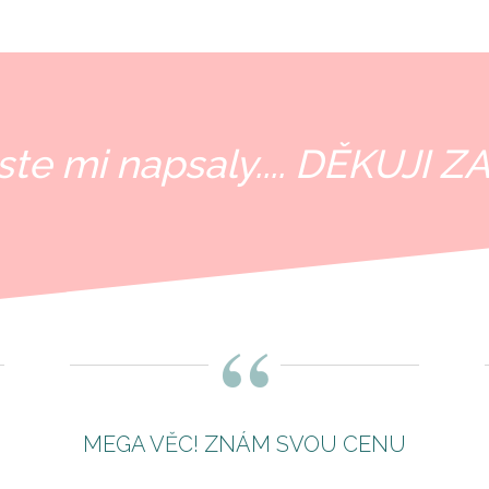
jste mi napsaly.... DĚKUJI ZA
“
MEGA VĚC! ZNÁM SVOU CENU