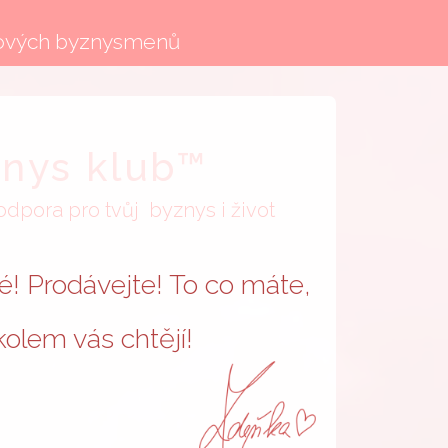
ičkových byznysmenů
nys klub™
dpora pro tvůj byznys i život
lé! Prodávejte! To co máte,
 kolem vás chtějí!