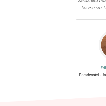
zákazníků než
hlavně šlo. 
Er
Poradenství - Ja