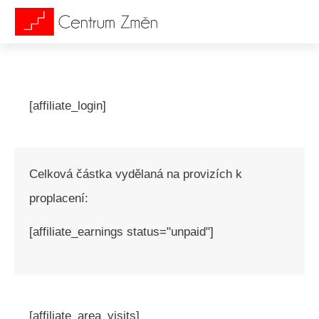
[affiliate_login]
Celková částka vydělaná na provizích k
proplacení:
[affiliate_earnings status="unpaid"]
[affiliate_area_visits]