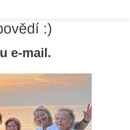
povědí :)
u e-mail.