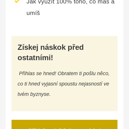
Jak využít 100% toho, co máš a
umíš
Získej náskok před
ostatními!
Přihlas se hned! Obratem ti pošlu něco,
co ti hned vyjasní spoustu nejasností ve
tvém byznyse.