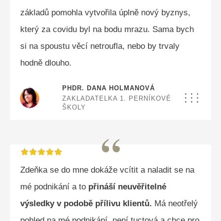
základů pomohla vytvořila úplně nový byznys,
který za covidu byl na bodu mrazu. Sama bych
si na spoustu věcí netroufla, nebo by trvaly
hodně dlouho.
PHDR. DANA HOLMANOVÁ
ZAKLADATELKA 1. PERNÍKOVÉ
ŠKOLY
“
Zdeňka se do mne dokáže vcítit a naladit se na
mé podnikání a to
přináší neuvěřitelné
výsledky v podobě přílivu klientů.
Má neotřelý
pohled na mé podnikání, není tuctová a chce pro