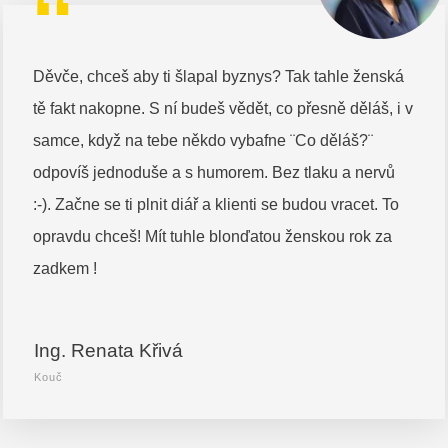
“
Děvče, chceš aby ti šlapal byznys? Tak tahle ženská
tě fakt nakopne. S ní budeš vědět, co přesně děláš, i v
samce, když na tebe někdo vybafne ¨Co děláš?¨
odpovíš jednoduše a s humorem. Bez tlaku a nervů
:-). Začne se ti plnit diář a klienti se budou vracet. To
opravdu chceš! Mít tuhle blonďatou ženskou rok za
zadkem !
Ing. Renata Křivá
Kouč