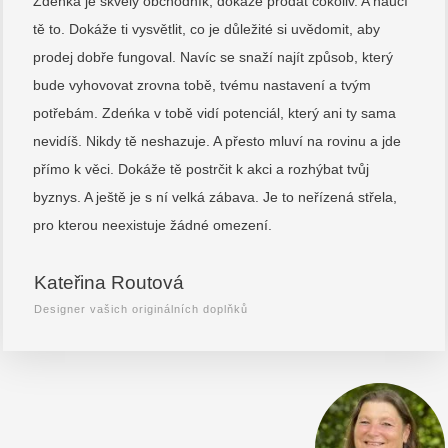
Zdeňka je skvělý obchodník, dokáže prodat cokoliv. A naučí
tě to. Dokáže ti vysvětlit, co je důležité si uvědomit, aby
prodej dobře fungoval. Navíc se snaží najít způsob, který
bude vyhovovat zrovna tobě, tvému nastavení a tvým
potřebám. Zdeńka v tobě vidí potenciál, který ani ty sama
nevidíš. Nikdy tě neshazuje. A přesto mluví na rovinu a jde
přímo k věci. Dokáže tě postrčit k akci a rozhýbat tvůj
byznys. A ještě je s ní velká zábava. Je to neřízená střela,
pro kterou neexistuje žádné omezení.
Kateřina Routová
Designer vašich originálních doplňků