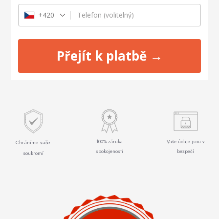
+420
Telefon
(volitelný)
Přejít k platbě →
100% záruka
Vaše údaje jsou v
Chráníme vaše
spokojenosti
bezpečí
soukromí