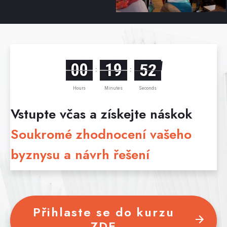
00
19
50
:
:
Hours
Minutes
Seconds
Vstupte včas a získejte náskok
Soukromé zhodnocení vašeho
byznysu a návrh řešení
Přihlaste se do kurzu
ZDE