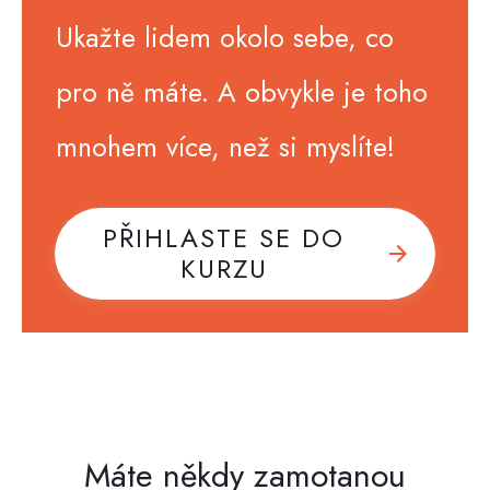
Ukažte lidem okolo sebe, co
pro ně máte. A obvykle je toho
mnohem více, než si myslíte!
PŘIHLASTE SE DO
KURZU
Máte někdy zamotanou