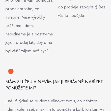
Ano. Umím vám pomoci s
do prodeje zapojíte :) Bez
prodejem toho, co
vás to nepůjde.
vyrábíte. Vaše výrobky
ukážeme lidem,
nabídneme je a postavíme
jejich prodej tak, aby o ně
byl větší zájem než nyní.
MÁM SLUŽBU A NEVÍM JAK JI SPRÁVNĚ NABÍZET.
POMŮŽETE MI?
Jistě. 6 týdnů se budeme věnovat tomu, co nabízíte
lidem kolem sebe, jak jim to pomůže a kolik to stojí. Vy