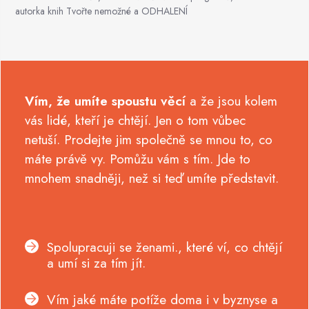
autorka knih Tvořte nemožné a ODHALENÍ
Vím, že umíte spoustu věcí
a že jsou kolem
vás lidé, kteří je chtějí. Jen o tom vůbec
netuší. Prodejte jim společně se mnou to, co
máte právě vy. Pomůžu vám s tím. Jde to
mnohem snadněji, než si teď umíte představit.
Spolupracuji se ženami., které ví, co chtějí
a umí si za tím jít.
Vím jaké máte potíže doma i v byznyse a