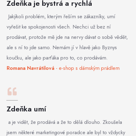
Zdeňka je bystrá a rychlá
Jakýkoli problém, kterým řeším se zákazníky, umí
vyřešit ke spokojenosti všech. Nechci už bez ní
prodávat, protože mě jde na nervy dávat o sobě vědět,
ale s ní to jde samo. Nemám jí v hlavě jako Byznys
koučku, ale jako parťáka pro to, co prodávám.
Romana Navrátilová
- e-shop s dámským prádlem
Zdeňka umí
a je vidět, že prodává a že to dělá dlouho. Zkoušela
jsem některé marketingové poradce ale byl to vždycky