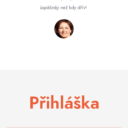
úspěšněji než kdy dřív!
Marcela Černá
|
Přihláška