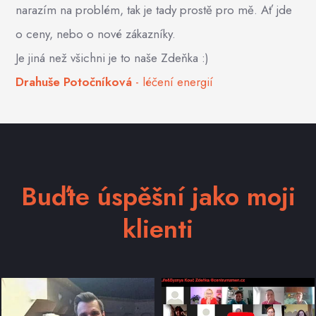
narazím na problém, tak je tady prostě pro mě. Ať jde
o ceny, nebo o nové zákazníky.
Je jiná než všichni je to naše Zdeňka :)
Drahuše Potočníková
- léčení energií
Buďte úspěšní jako moji
klienti