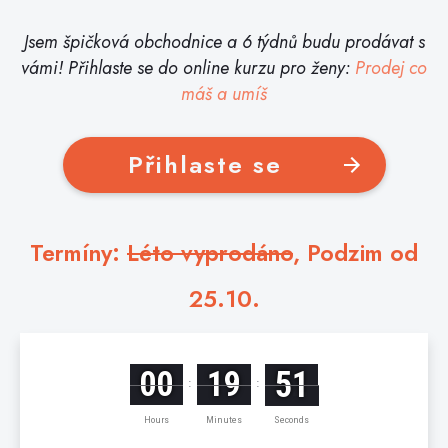
J
s
em špičková obchodnice a 6 týdnů budu prodávat s
vámi! Přihlaste se do online kurzu pro ženy:
Prodej co
máš a umíš
Přihlaste se
Termíny:
Léto vyprodáno
, Podzim od
25.10.
00
19
49
:
:
Hours
Minutes
Seconds