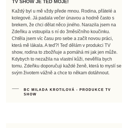
TV SHOW JE TEĎ MOJE!
Každý byl u mě vždy přede mnou. Rodina, přátelé a
kolegové. Já padala večer únavou a hodně často s
brekem, že chci dělat něco jiného. Narazila jsem na
Zdeňku a vstoupila s ní do 3měsíčního koučinku.
Chtěla jsem víc času pro sebe a začít novou práci,
která mě lákala. A teď?! Teď dělám v produkci TV
show, rodina to zbožňuje a pomáhá mi jak jen může.
Kdybych to nezažila na vlastní kůži, nevěřila bych
tomu. Zdeňku doporučuji každé ženě, která to myslí se
svým životem vážně a chce to někam dotáhnout.
BC MILADA KROTILOVÁ - PRODUKCE TV
SHOW