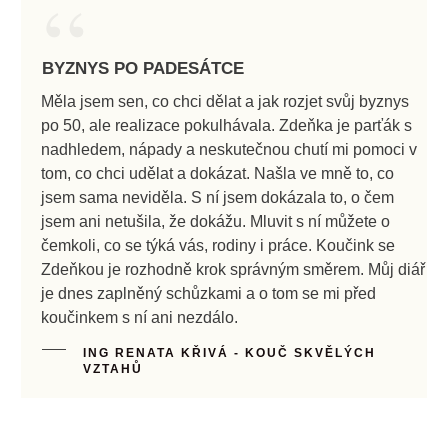
“
BYZNYS PO PADESÁTCE
Měla jsem sen, co chci dělat a jak rozjet svůj byznys
po 50, ale realizace pokulhávala. Zdeňka je parťák s
nadhledem, nápady a neskutečnou chutí mi pomoci v
tom, co chci udělat a dokázat. Našla ve mně to, co
jsem sama neviděla. S ní jsem dokázala to, o čem
jsem ani netušila, že dokážu. Mluvit s ní můžete o
čemkoli, co se týká vás, rodiny i práce. Koučink se
Zdeňkou je rozhodně krok správným směrem. Můj diář
je dnes zaplněný schůzkami a o tom se mi před
koučinkem s ní ani nezdálo.
ING RENATA KŘIVÁ - KOUČ SKVĚLÝCH
VZTAHŮ