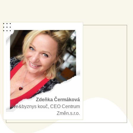
Zdeňka Čermáková
live&byznys kouč, CEO Centrum
Změn.s.r.o.