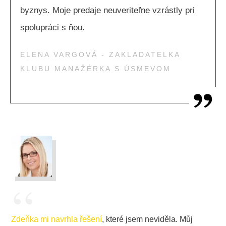
byznys. Moje predaje neuveriteľne vzrástly pri
spolupráci s ňou.
ELENA VARGOVÁ - ZAKLADATELKA
KLUBU MANAŽÉRKA S ÚSMEVOM
“
Zdeňka mi navrhla řešení
, které jsem neviděla. Můj