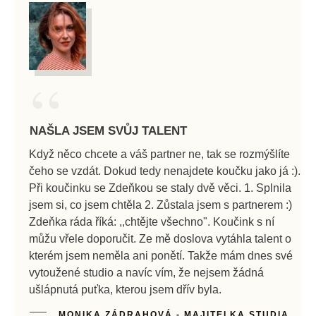
“
NAŠLA JSEM SVŮJ TALENT
Když něco chcete a váš partner ne, tak se rozmýšlíte
čeho se vzdát. Dokud tedy nenajdete koučku jako já :).
Při koučinku se Zdeňkou se staly dvě věci. 1. Splnila
jsem si, co jsem chtěla 2. Zůstala jsem s partnerem :)
Zdeňka ráda říká: ,,chtějte všechno". Koučink s ní
můžu vřele doporučit. Ze mě doslova vytáhla talent o
kterém jsem neměla ani ponětí. Takže mám dnes své
vytoužené studio a navíc vím, že nejsem žádná
ušlápnutá puťka, kterou jsem dřív byla.
MONIKA ZÁDRAHOVÁ - MAJITELKA STUDIA