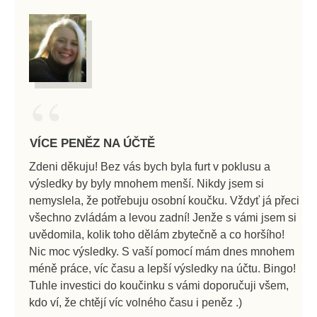
“
VÍCE PENĚZ NA ÚČTĚ
Zdeni děkuju! Bez vás bych byla furt v poklusu a
výsledky by byly mnohem menší. Nikdy jsem si
nemyslela, že potřebuju osobní koučku. Vždyť já přeci
všechno zvládám a levou zadní! Jenže s vámi jsem si
uvědomila, kolik toho dělám zbytečně a co horšího!
Nic moc výsledky. S vaší pomocí mám dnes mnohem
méně práce, víc času a lepší výsledky na účtu. Bingo!
Tuhle investici do koučinku s vámi doporučuji všem,
kdo ví, že chtějí víc volného času i peněz .)