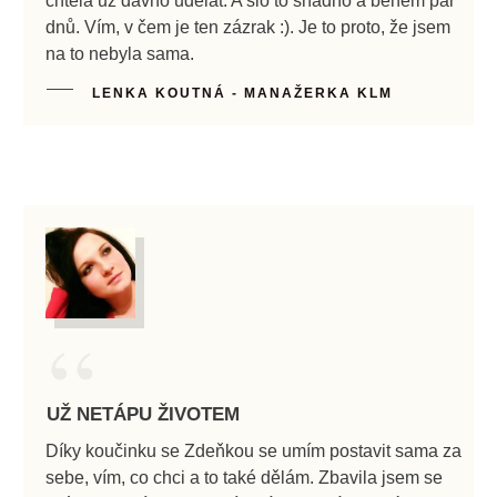
chtěla už dávno udělat. A šlo to snadno a během pár
dnů. Vím, v čem je ten zázrak :). Je to proto, že jsem
na to nebyla sama.
LENKA KOUTNÁ - MANAŽERKA KLM
“
UŽ NETÁPU ŽIVOTEM
Díky koučinku se Zdeňkou se umím postavit sama za
sebe, vím, co chci a to také dělám. Zbavila jsem se