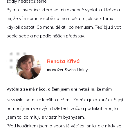
zdály nedosažitelné.
Byla to investice, která se mi rozhodně vyplatila. Ukázala
mi, že vím sama v sobě co mám dělat a jak se k tomu
kdykoli dostat. Co mohu dělat i co nemusím. Teď žiju život
podle sebe a ne podle něčích představ.
Renata Křivá
manažer Swiss Haley
Vytáhla ze mě něco, o čem jsem ani netušila, že mám
Nezažila jsem nic lepšího než mít Zdeňku jako koučku. S její
pomocí jsem ve svých 52letech začala podnikat. Spojila
jsem to, co miluju s vlastním byznysem.
Před koučinkem jsem o spoustě věcí jen snila, ale nikdy se