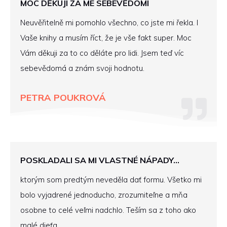
MOC DĚKUJI ZA MÉ SEBEVĚDOMÍ
Neuvěřitelně mi pomohlo všechno, co jste mi řekla. I
Vaše knihy a musím říct, že je vše fakt super. Moc
Vám děkuji za to co děláte pro lidi. Jsem teď víc
sebevědomá a znám svoji hodnotu.
PETRA POUKROVÁ
POSKLADALI SA MI VLASTNÉ NÁPADY...
ktorým som predtým neveděla dať formu. Všetko mi
bolo vyjadrené jednoducho, zrozumiteľne a mňa
osobne to celé veľmi nadchlo. Teším sa z toho ako
malé dieťa .