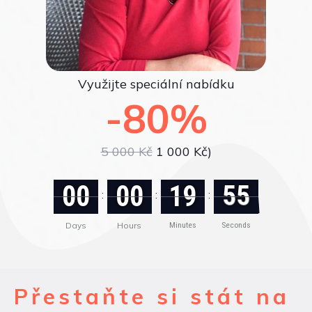
Využijte speciální nabídku
-80%
5 000 Kč
1 000 Kč)
00
00
19
55
:
:
:
Days
Hours
Minutes
Seconds
Přestaňte si stát na