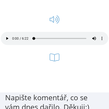
Přečtěte si
více v mé knize
12 kroků k super
životu.
Strana 149
Napište komentář, co se
vám dnes dařilo. Děkuji:)