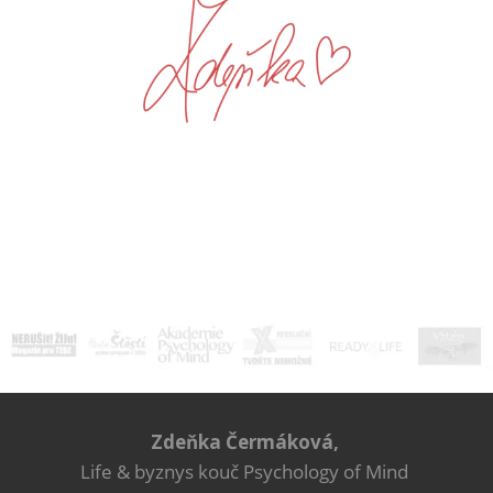
Zdeňka Čermáková,
Life & byznys kouč Psychology of Mind