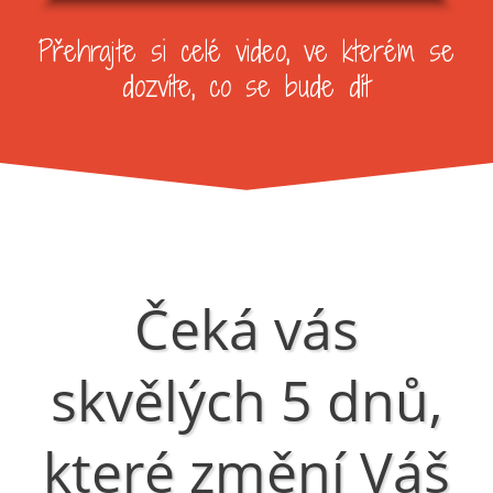
Přehrajte si celé video, ve kterém se
dozvíte, co se bude dít
Čeká vás
skvělých 5 dnů,
které změní Váš