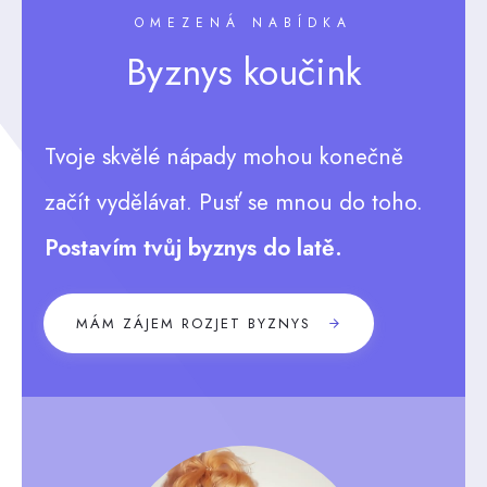
OMEZENÁ NABÍDKA
Byznys koučink
Tvoje skvělé nápady mohou konečně
začít vydělávat. Pusť se mnou do toho.
Postavím tvůj byznys do latě.
MÁM ZÁJEM ROZJET BYZNYS