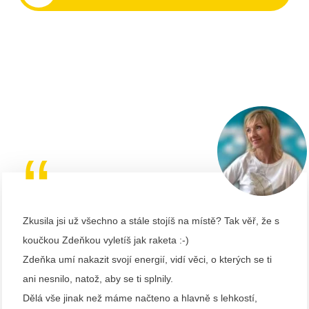
“
Zkusila jsi už všechno a stále stojíš na místě? Tak věř, že s
koučkou Zdeňkou vyletíš jak raketa :-)
Zdeňka umí nakazit svojí energií, vidí věci, o kterých se ti
ani nesnilo, natož, aby se ti splnily.
Dělá vše jinak než máme načteno a hlavně s lehkostí,