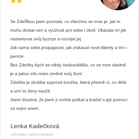
“
Se ZdeŇkou jsem poznala, co všechno ve mne je, jak to
mohu dostat ven a využívat pro sebe i okoli. Ukázala mi jak
nastartovat svůj byznys a rozvíjet jej.
Jak sama sebe propagovat, jak získávat nové klienty a tím i
peníze.
Bez Zdeňky bych se nikdy nedozvěděla, co ve mne vlastně
je a jakou sílu mám změnit svůj život.
Zdeňka je zkrátka suprová koučka, která přesně ví, co dělá
a umí to ženy naučit.
Jsem šťastná, že jsem jí mohla potkat a kráčet s její pomocí
za svým snem.
Lenka Kadečková
Léčitelka vašich bolestí