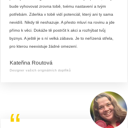
bude vyhovovat zrovna tobě, tvému nastavení a tvým
potřebám. Zdeńka v tobě vidí potenciál, který ani ty sama
nevidíš. Nikdy tě neshazuje. A přesto mluví na rovinu a jde
přímo k věci. Dokáže tě postrčit k akci a rozhýbat tvůj
byznys. A ještě je s ní velká zábava. Je to neřízená střela,
pro kterou neexistuje žádné omezení.
Kateřina Routová
Designer vašich originálních doplňků
“