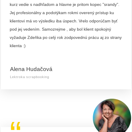
kurz vedie s nadhľadom a hlavne je pritom kopec "srandy".
Jej profesionálny a podotýkam rokmi overený prístup ku
klientovi má vo výsledku iba úspech. Vrelo odporúčam byť
pod jej vedením. Samozrejme , aby bol klient spokojný
vyžaduje Zdeňka po celý rok zodpovednú prácu aj zo strany
klienta :)
Alena Hudačová
Lektroka scrapbooking