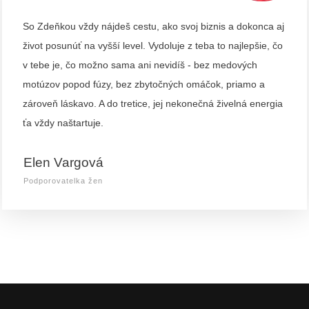
So Zdeňkou vždy nájdeš cestu, ako svoj biznis a dokonca aj
život posunúť na vyšší level. Vydoluje z teba to najlepšie, čo
v tebe je, čo možno sama ani nevidíš - bez medových
motúzov popod fúzy, bez zbytočných omáčok, priamo a
zároveň láskavo. A do tretice, jej nekonečná živelná energia
ťa vždy naštartuje.
Elen Vargová
Podporovatelka žen