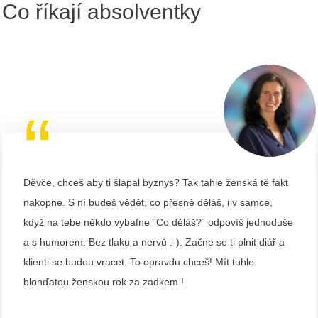
Co říkají absolventky
“
Děvče, chceš aby ti šlapal byznys? Tak tahle ženská tě fakt
nakopne. S ní budeš vědět, co přesně děláš, i v samce,
když na tebe někdo vybafne ¨Co děláš?¨ odpovíš jednoduše
a s humorem. Bez tlaku a nervů :-). Začne se ti plnit diář a
klienti se budou vracet. To opravdu chceš! Mít tuhle
blonďatou ženskou rok za zadkem !