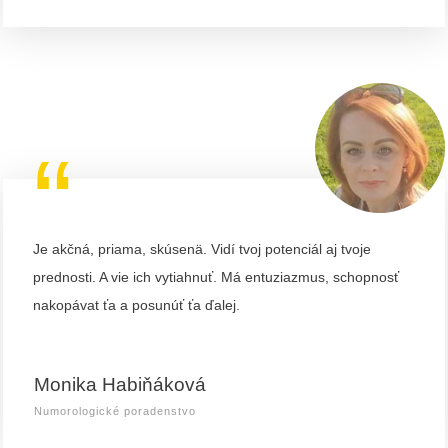
“
Je akčná, priama, skúsenä. Vidí tvoj potenciál aj tvoje
prednosti. A vie ich vytiahnuť. Má entuziazmus, schopnosť
nakopávat ťa a posunúť ťa ďalej.
Monika Habiňáková
Numorologické poradenstvo