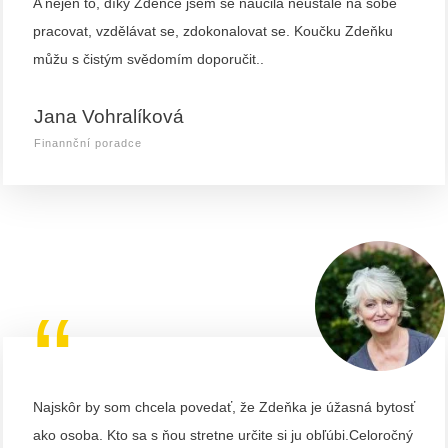
A nejen to, díky Zdeňce jsem se naučila neustále na sobě
pracovat, vzdělávat se, zdokonalovat se. Koučku Zdeňku
můžu s čistým svědomím doporučit..
Jana Vohralíková
Finannční poradce
“
Najskôr by som chcela povedať, že Zdeňka je úžasná bytosť
ako osoba. Kto sa s ňou stretne určite si ju obľúbi.Celoročný