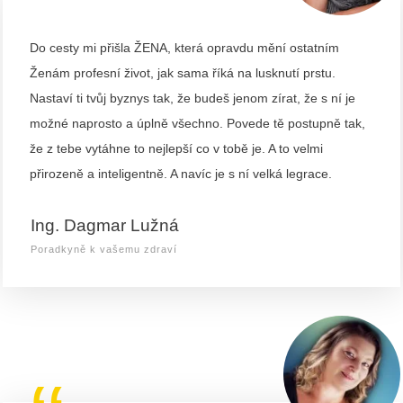
“
Do cesty mi přišla ŽENA, která opravdu mění ostatním
Ženám profesní život, jak sama říká na lusknutí prstu.
Nastaví ti tvůj byznys tak, že budeš jenom zírat, že s ní je
možné naprosto a úplně všechno. Povede tě postupně tak,
že z tebe vytáhne to nejlepší co v tobě je. A to velmi
přirozeně a inteligentně. A navíc je s ní velká legrace.
Ing. Dagmar Lužná
Poradkyně k vašemu zdraví