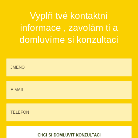
Vyplň tvé kontaktní
informace , zavolám ti a
domluvíme si konzultaci
CHCI SI DOMLUVIT KONZULTACI