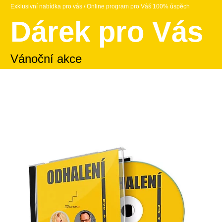
Exklusivní nabídka pro vás / Online program pro Váš 100% úspěch
Dárek pro Vás
Vánoční akce